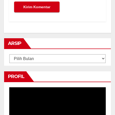
ARSIP
Arsip
PROFIL
Pemutar
Video