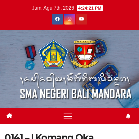
Skip
Jum. Agu 7th, 2026
4:24:21 PM
to
content
0141 – I Komang Oka