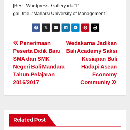
[Best_Wordpress_Gallery id=”1″
gal_title=”Maharsi University of Management”]
Navigasi
Penerimaan
Wedakarna Jadikan
Peserta Didik Baru
Bali Academy Saksi
pos
SMA dan SMK
Kesiapan Bali
Negeri Bali Mandara
Hadapi Asean
Tahun Pelajaran
Economy
2016/2017
Community
Related Post