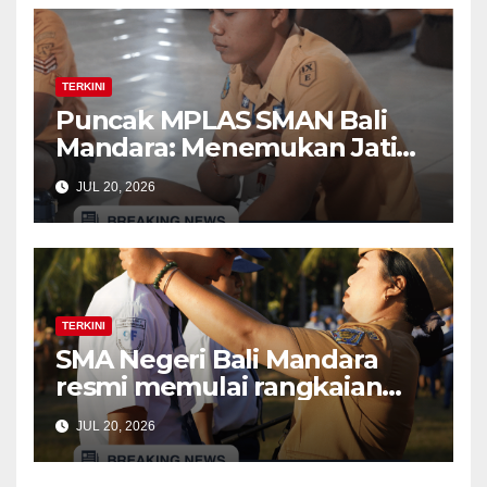
TERKINI
Puncak MPLAS SMAN Bali
Mandara: Menemukan Jati
Diri di Balik kegiatan The
JUL 20, 2026
Calling (Time Capsule dan
Bonfire)
TERKINI
SMA Negeri Bali Mandara
resmi memulai rangkaian
kegiatan Masa Pengenalan
JUL 20, 2026
Lingkungan Sekolah (MPLS)
Ramah bagi murid baru