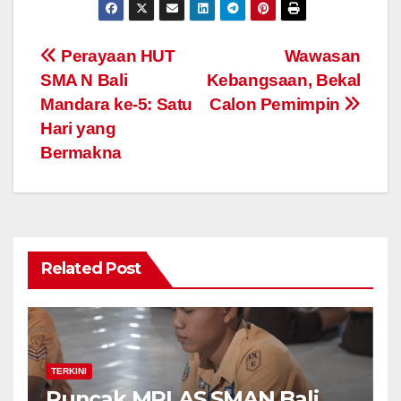
Navigasi
Perayaan HUT
Wawasan
SMA N Bali
Kebangsaan, Bekal
pos
Mandara ke-5: Satu
Calon Pemimpin
Hari yang
Bermakna
Related Post
TERKINI
Puncak MPLAS SMAN Bali