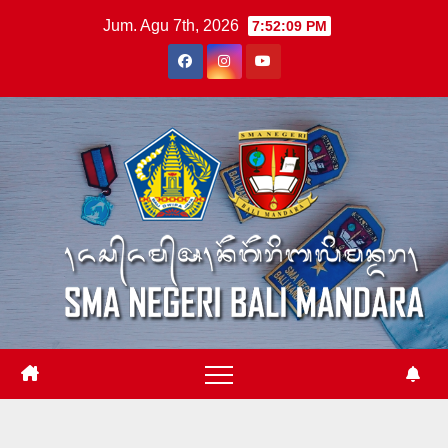
Skip
Jum. Agu 7th, 2026
7:52:09 PM
to
content