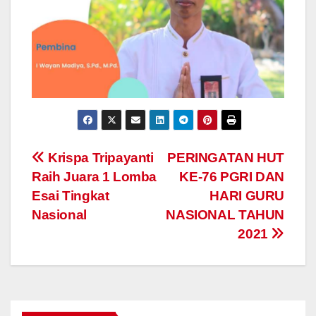
Navigasi
Krispa Tripayanti
PERINGATAN HUT
Raih Juara 1 Lomba
KE-76 PGRI DAN
pos
Esai Tingkat
HARI GURU
Nasional
NASIONAL TAHUN
2021