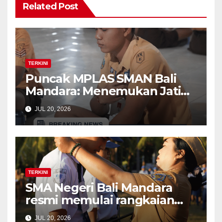
Related Post
TERKINI
Puncak MPLAS SMAN Bali
Mandara: Menemukan Jati
Diri di Balik kegiatan The
JUL 20, 2026
Calling (Time Capsule dan
Bonfire)
TERKINI
SMA Negeri Bali Mandara
resmi memulai rangkaian
kegiatan Masa Pengenalan
JUL 20, 2026