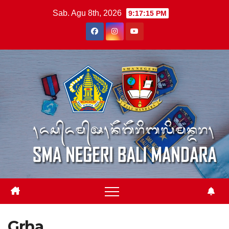
Skip
Sab. Agu 8th, 2026
9:17:15 PM
to
content
Grha