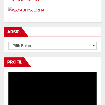
ARSIP
Arsip
PROFIL
Pemutar
Video