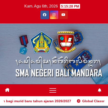
Skip
Kam. Agu 6th, 2026
5:15:30 PM
to
content
 ajaran 2026/2027
Global Classrooms: SMAN Bali Mandara C