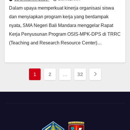
Dalam upaya memperkuat kinerja organisasi siswa
dan menyiapkan program kerja yang berdampak
nyata, SMA Negeri Bali Mandara menggelar Rapat
Kerja Penyusunan Program OSIS-MPK-DPS di TRRC
(Teaching and Research Resource Center)…
Paginasi
1
2
…
32
pos