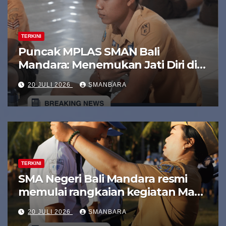
TERKINI
Puncak MPLAS SMAN Bali
Mandara: Menemukan Jati Diri di
Balik kegiatan The Calling (Time
20 JULI 2026
SMANBARA
Capsule dan Bonfire)
TERKINI
SMA Negeri Bali Mandara resmi
memulai rangkaian kegiatan Masa
Pengenalan Lingkungan Sekolah
20 JULI 2026
SMANBARA
(MPLS) Ramah bagi murid baru