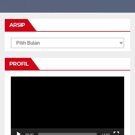
ARSIP
Arsip
PROFIL
Pemutar
Video
00:00
14:50