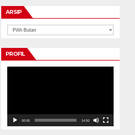
ARSIP
Arsip
PROFIL
Pemutar
Video
00:00
14:50