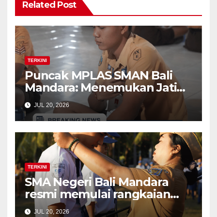
Related Post
TERKINI
Puncak MPLAS SMAN Bali
Mandara: Menemukan Jati
Diri di Balik kegiatan The
JUL 20, 2026
Calling (Time Capsule dan
Bonfire)
TERKINI
SMA Negeri Bali Mandara
resmi memulai rangkaian
kegiatan Masa Pengenalan
JUL 20, 2026