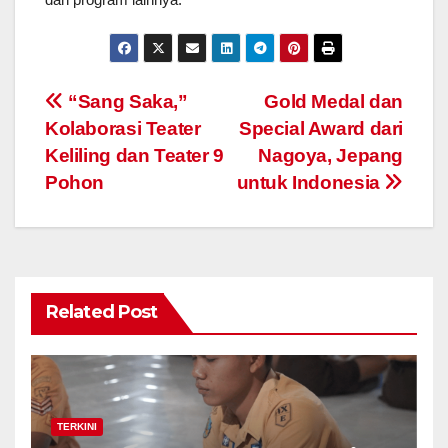
Navigasi
“Sang Saka,”
Gold Medal dan
Kolaborasi Teater
Special Award dari
pos
Keliling dan Teater 9
Nagoya, Jepang
Pohon
untuk Indonesia
Related Post
TERKINI