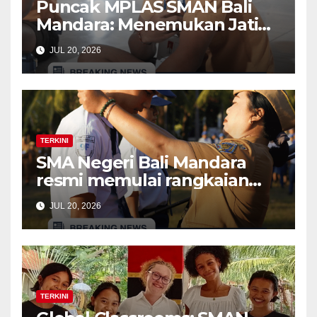
Puncak MPLAS SMAN Bali
Mandara: Menemukan Jati
Diri di Balik kegiatan The
JUL 20, 2026
Calling (Time Capsule dan
Bonfire)
TERKINI
SMA Negeri Bali Mandara
resmi memulai rangkaian
kegiatan Masa Pengenalan
JUL 20, 2026
Lingkungan Sekolah (MPLS)
Ramah bagi murid baru
tahun ajaran 2026/2027
TERKINI