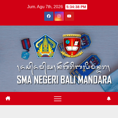
Skip
Jum. Agu 7th, 2026
5:34:38 PM
to
content