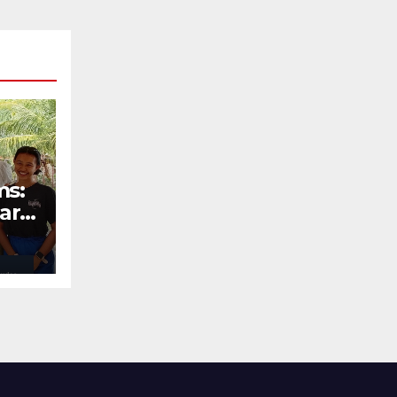
ms:
ara
Ohio