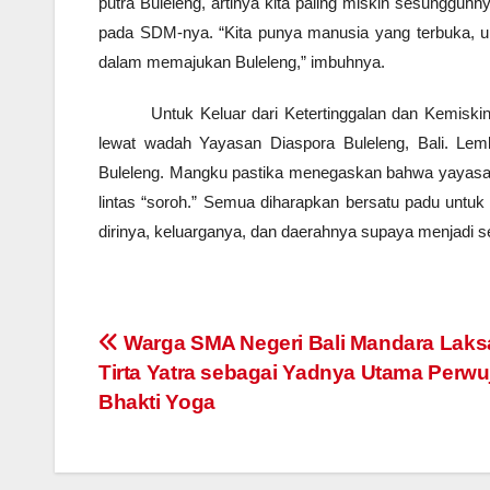
putra Buleleng, artinya kita paling miskin sesungguhn
pada SDM-nya. “Kita punya manusia yang terbuka, ule
dalam memajukan Buleleng,” imbuhnya.
Untuk Keluar dari Ketertinggalan dan Kemisk
lewat wadah Yayasan Diaspora Buleleng, Bali. Lem
Buleleng. Mangku pastika menegaskan bahwa yayasan in
lintas “soroh.” Semua diharapkan bersatu padu unt
dirinya, keluarganya, dan daerahnya supaya menjadi s
Navigasi
Warga SMA Negeri Bali Mandara Lak
Tirta Yatra sebagai Yadnya Utama Perw
pos
Bhakti Yoga