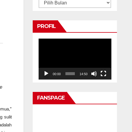
Arsip
PROFIL
Pemutar
Video
00:00
14:50
de
FANSPAGE
emua,”
 sulit
adalah