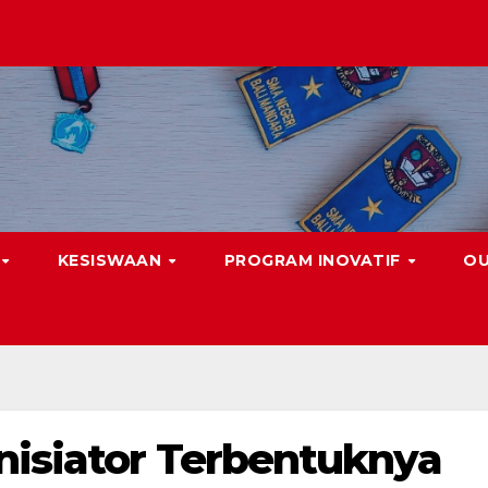
KESISWAAN
PROGRAM INOVATIF
O
nisiator Terbentuknya