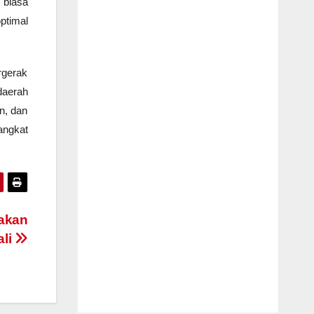
 biasa
ptimal
rgerak
daerah
n, dan
angkat
jakan
ali