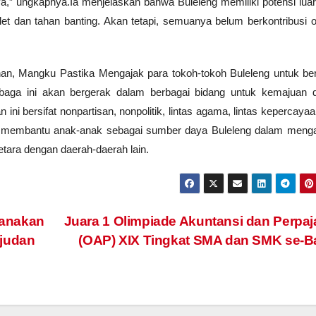
ya,” ungkapnya.
Ia menjelaskan bahwa Buleleng memiliki potensi luar
t dan tahan banting. Akan tetapi, semuanya belum berkontribusi o
inan, Mangku Pastika Mengajak para tokoh-tokoh Buleleng untuk be
baga ini akan bergerak dalam berbagai bidang untuk kemajuan 
i bersifat nonpartisan, nonpolitik, lintas agama, lintas kepercayaa
uk membantu anak-anak sebagai sumber daya Buleleng dalam meng
etara dengan daerah-daerah lain.
sanakan
Juara 1 Olimpiade Akuntansi dan Perpa
ujudan
(OAP) XIX Tingkat SMA dan SMK se-B