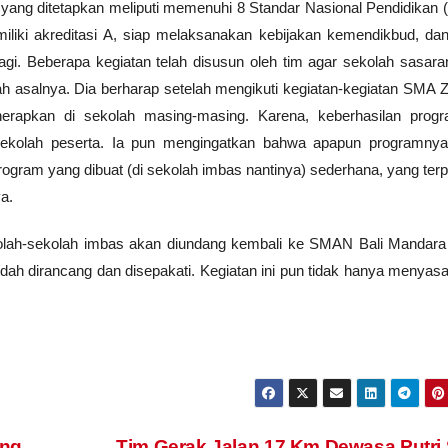
 yang ditetapkan meliputi memenuhi 8 Standar Nasional Pendidikan 
iki akreditasi A, siap melaksanakan kebijakan kemendikbud, da
gi. Beberapa kegiatan telah disusun oleh tim agar sekolah sasaran
 asalnya. Dia berharap setelah mengikuti kegiatan-kegiatan SMA Z
erapkan di sekolah masing-masing. Karena, keberhasilan progr
 sekolah peserta. Ia pun mengingatkan bahwa apapun programny
rogram yang dibuat (di sekolah imbas nantinya) sederhana, yang terp
a.
sekolah-sekolah imbas akan diundang kembali ke SMAN Bali Mandara
h dirancang dan disepakati. Kegiatan ini pun tidak hanya menyasa
ang
Tim Gerak Jalan 17 Km Dewasa Putr