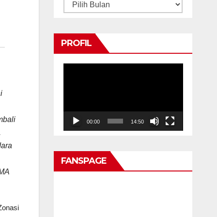
Arsip
PROFIL
Pemutar
Video
i
mbali
00:00
14:50
.
dara
FANSPAGE
SMA
onasi