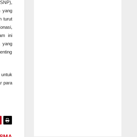
(SNP),
n yang
 turut
onasi,
am ini
a yang
enting
 untuk
r para
i SMA