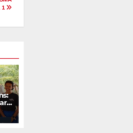
a 1
ms:
ara
Ohio