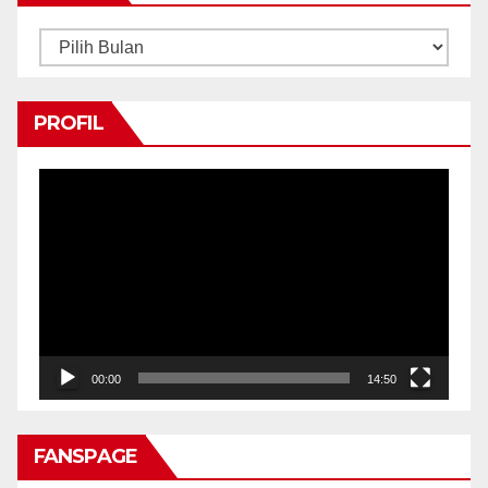
Arsip
PROFIL
Pemutar
Video
00:00
14:50
FANSPAGE