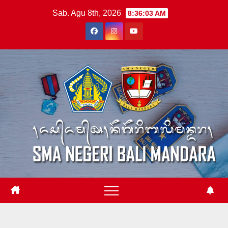
Skip
Sab. Agu 8th, 2026
8:36:03 AM
to
content