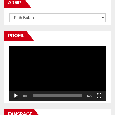
ARSIP
Arsip
PROFIL
Pemutar
Video
00:00
14:50
FANSPAGE