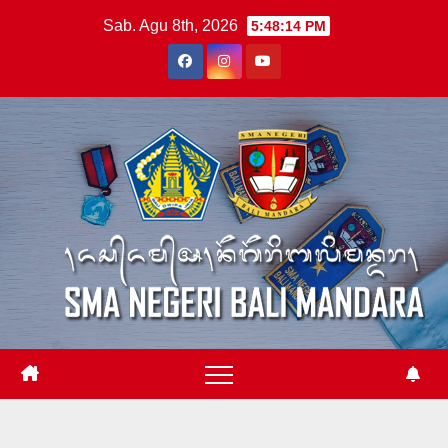
Skip
Sab. Agu 8th, 2026
5:48:15 PM
to
content