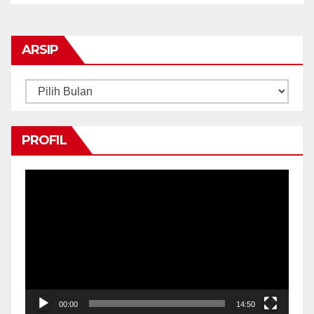
ARSIP
Arsip
PROFIL
Pemutar
Video
00:00
14:50