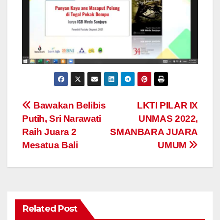
Navigasi
Bawakan Belibis
LKTI PILAR IX
Putih, Sri Narawati
UNMAS 2022,
pos
Raih Juara 2
SMANBARA JUARA
Mesatua Bali
UMUM
Related Post