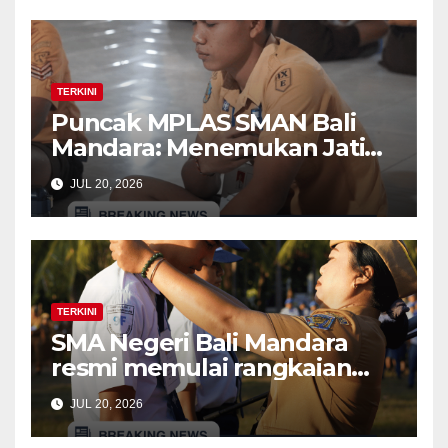
TERKINI
Puncak MPLAS SMAN Bali
Mandara: Menemukan Jati
Diri di Balik kegiatan The
JUL 20, 2026
Calling (Time Capsule dan
Bonfire)
TERKINI
SMA Negeri Bali Mandara
resmi memulai rangkaian
kegiatan Masa Pengenalan
JUL 20, 2026
Lingkungan Sekolah (MPLS)
Ramah bagi murid baru