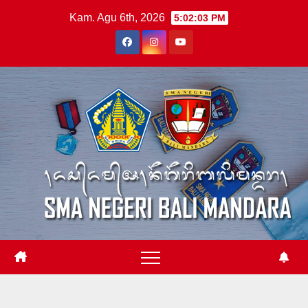
Skip
Kam. Agu 6th, 2026
5:02:04 PM
to
content