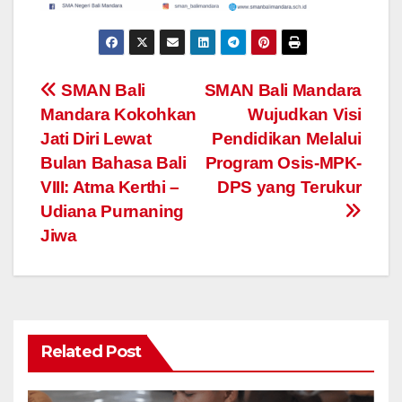
Navigasi
SMAN Bali
SMAN Bali Mandara
Mandara Kokohkan
Wujudkan Visi
pos
Jati Diri Lewat
Pendidikan Melalui
Bulan Bahasa Bali
Program Osis-MPK-
VIII: Atma Kerthi –
DPS yang Terukur
Udiana Purnaning
Jiwa
Related Post