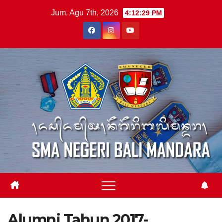
Skip
Jum. Agu 7th, 2026
4:12:29 PM
to
content
Alumni Tahun 2017-