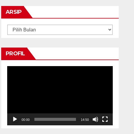
ARSIP
Arsip
PROFIL
Pemutar
Video
00:00
14:50