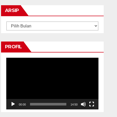
ARSIP
Arsip
PROFIL
Pemutar
Video
00:00
14:50