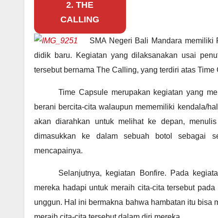
2.
THE
CALLING
SMA Negeri Bali Mandara memiliki R
didik baru. Kegiatan yang dilaksanakan usai pe
tersebut bernama The Calling, yang terdiri atas Time
Time Capsule merupakan kegiatan yang men
berani bercita-cita walaupun mememiliki kendala/ha
akan diarahkan untuk melihat ke depan, menulis
dimasukkan ke dalam sebuah botol sebagai se
mencapainya.
Selanjutnya, kegiatan Bonfire. Pada kegia
mereka hadapi untuk meraih cita-cita tersebut pad
unggun. Hal ini bermakna bahwa hambatan itu bisa m
meraih cita-cita tersebut dalam diri mereka.