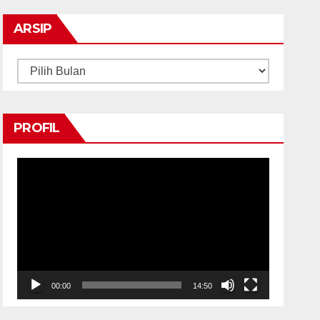
ARSIP
Arsip
PROFIL
Pemutar
Video
00:00
14:50