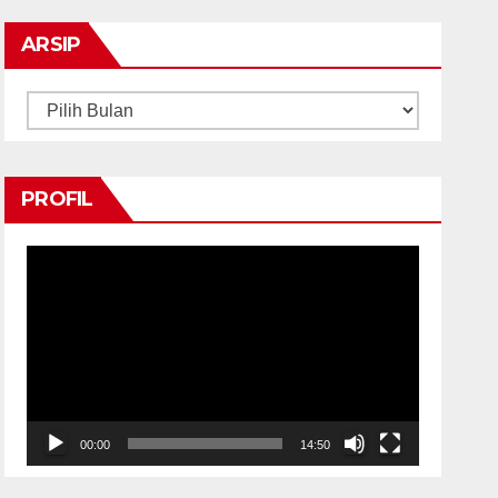
ARSIP
Arsip
PROFIL
Pemutar
Video
00:00
14:50