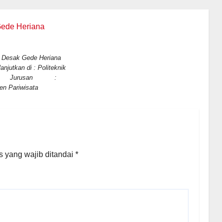
k Gede Heriana
utkan di : Politeknik
li Jurusan :
n Pariwisata
 yang wajib ditandai
*