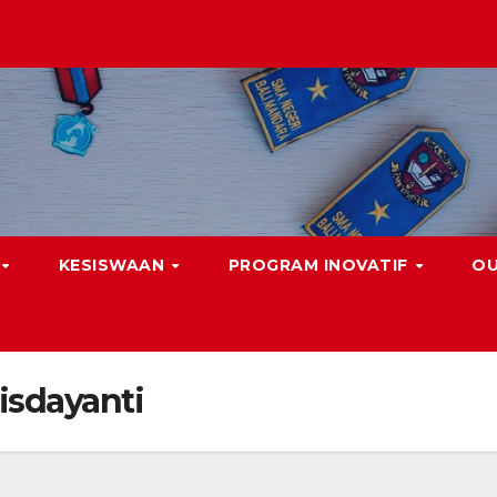
KESISWAAN
PROGRAM INOVATIF
O
isdayanti