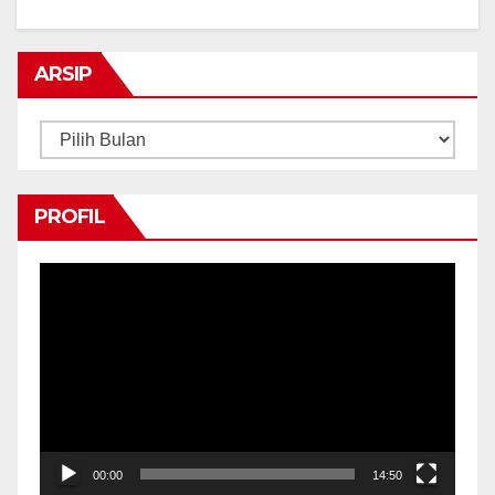
ARSIP
Arsip
PROFIL
Pemutar
Video
00:00
14:50