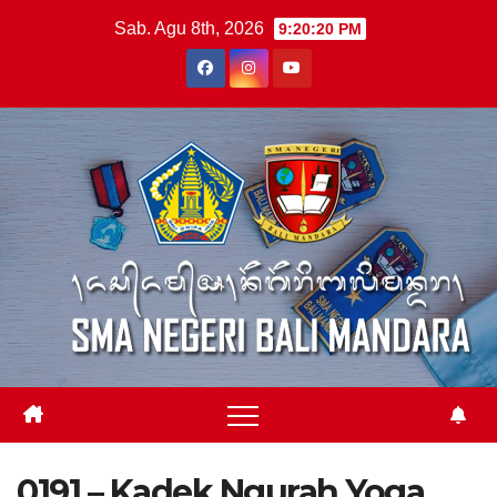
Skip
Sab. Agu 8th, 2026
9:20:20 PM
to
content
0191 – Kadek Ngurah Yoga