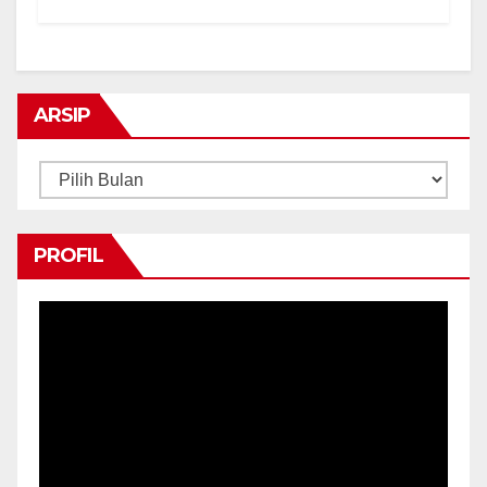
ARSIP
Arsip
PROFIL
Pemutar
Video