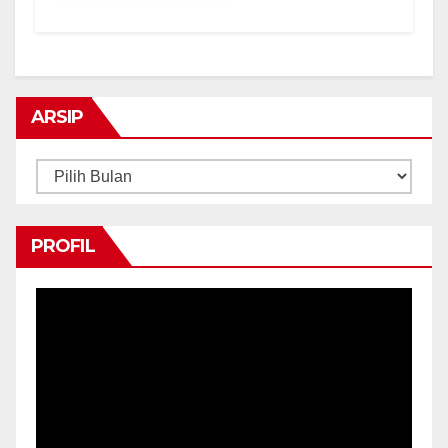
ARSIP
Arsip
PROFIL
Pemutar
Video