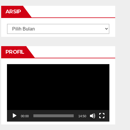
ARSIP
Arsip
PROFIL
Pemutar
Video
00:00
14:50