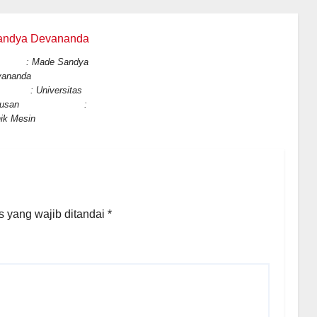
ade Sandya
vananda
di : Universitas
a Jurusan :
ik Mesin
 yang wajib ditandai
*