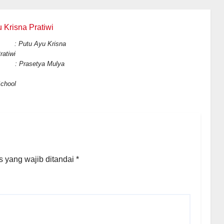
tu Ayu Krisna
ratiwi
i : Prasetya Mulya
iness
chool
 yang wajib ditandai
*