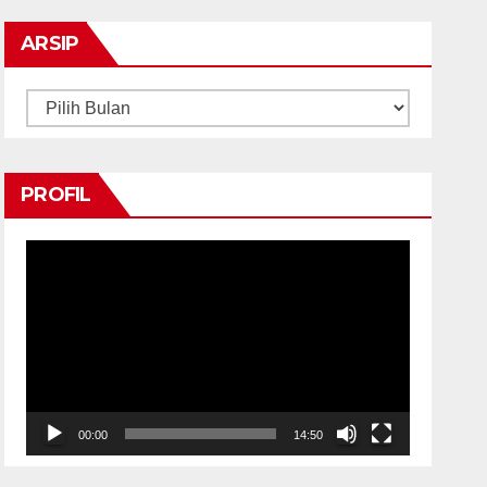
ARSIP
Arsip
PROFIL
Pemutar
Video
00:00
14:50