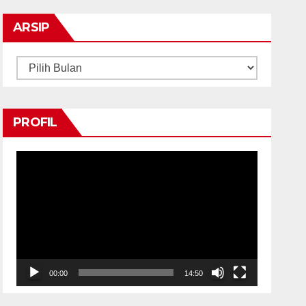
ARSIP
Arsip
PROFIL
Pemutar
Video
00:00
14:50