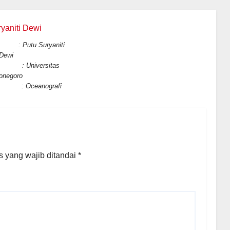
tu Suryaniti
Dewi
di : Universitas
onegoro
 Oceanografi
 yang wajib ditandai
*