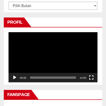
Arsip
PROFIL
Pemutar
Video
00:00
14:50
FANSPAGE