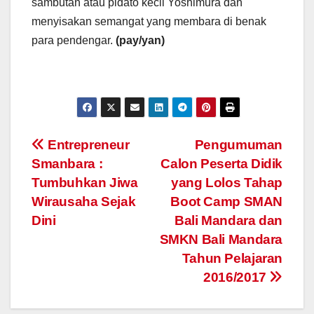
sambutan atau pidato kecil Yoshimura dan
menyisakan semangat yang membara di benak
para pendengar.
(pay/yan)
Navigasi
Entrepreneur
Pengumuman
Smanbara :
Calon Peserta Didik
pos
Tumbuhkan Jiwa
yang Lolos Tahap
Wirausaha Sejak
Boot Camp SMAN
Dini
Bali Mandara dan
SMKN Bali Mandara
Tahun Pelajaran
2016/2017