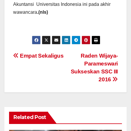
Akuntansi Universitas Indonesia ini pada akhir
wawancara
.(nls)
Navigasi
Empat Sekaligus
Raden Wijaya-
Parameswari
pos
Sukseskan SSC III
2016
Related Post