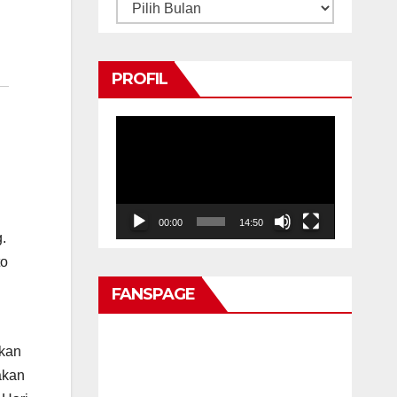
Arsip
PROFIL
Pemutar
Video
00:00
14:50
.
to
FANSPAGE
akan
akan