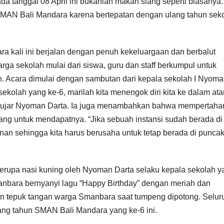
 tanggal 08 April ini bukanlah makan siang seperti biasanya.
a SMAN Bali Mandara karena bertepatan dengan ulang tahun sek
 kali ini berjalan dengan penuh kekeluargaan dan berbalut
rga sekolah mulai dari siswa, guru dan staff berkumpul untuk
an. Acara dimulai dengan sambutan dari kepala sekolah I Nyom
sekolah yang ke-6, marilah kita menengok diri kita ke dalam ata
tas,” ujar Nyoman Darta. Ia juga menambahkan bahwa mempertah
juang untuk mendapatnya. “Jika sebuah instansi sudah berada di
nan sehingga kita harus berusaha untuk tetap berada di puncak
rupa nasi kuning oleh Nyoman Darta selaku kepala sekolah y
manbara bernyanyi lagu “Happy Birthday” dengan meriah dan
an tepuk tangan warga Smanbara saat tumpeng dipotong. Selur
ang tahun SMAN Bali Mandara yang ke-6 ini.