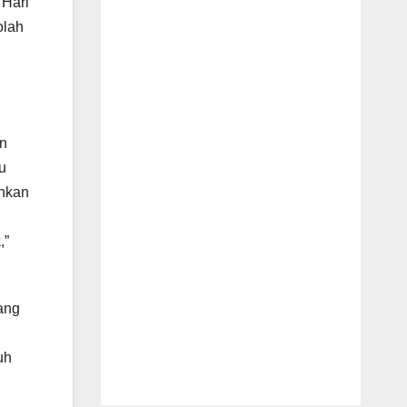
 Hari
olah
an
u
ankan
,”
ang
uh