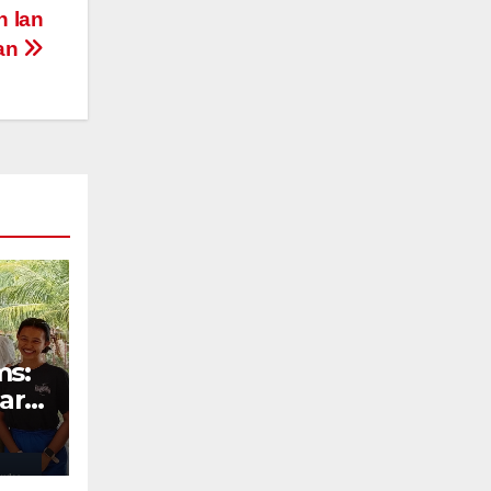
 lan
an
ms:
ara
Ohio