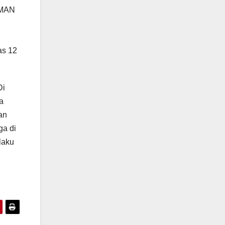
 SMAN
as 12
Di
a
an
ga di
laku