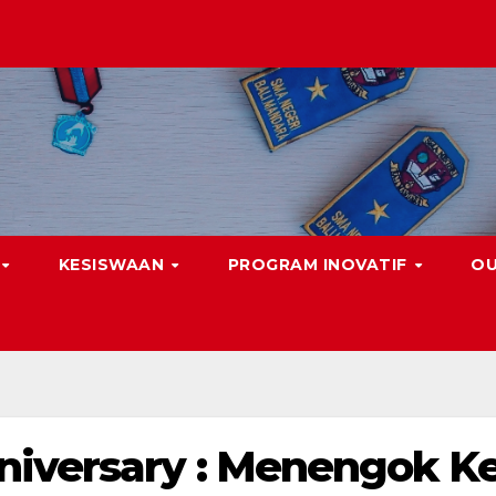
KESISWAAN
PROGRAM INOVATIF
O
niversary : Menengok K