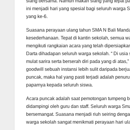
siang bersama. Namun makan siang yang tepat pada
ini menjadi hari yang spesial bagi seluruh warg
yang ke-6.
Suasana perayaan ulang tahun SMA N Bali Mandara
kesederhanaan. Tepat di kantin sekolah, semua wa
mengikuti rangkaian acara yang telah dipersiapk
Darta dihadapan seluruh warga sekolah. “ Di usia 
mulat sarira serta berserah diri pada yang di a
goodwill sebuah instansi lebih sulit daripada ber
puncak, maka hal yang pasti terjadi adalah penuru
paparnya kepada seluruh siswa.
Acara puncak adalah saat pemotongan tumpeng be
didampingi oleh guru dan staff. Seluruh warga S
bersemangat. Suasana menjadi riuh seiring deng
warga sekolah sangat menikmati perayaan hari ul