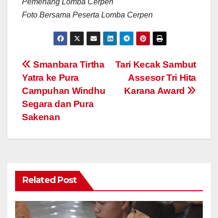
Pemenang Lomba Cerpen
Foto Bersama Peserta Lomba Cerpen
Navigasi
Smanbara Tirtha
Tari Kecak Sambut
Yatra ke Pura
Assesor Tri Hita
pos
Campuhan Windhu
Karana Award
Segara dan Pura
Sakenan
Related Post