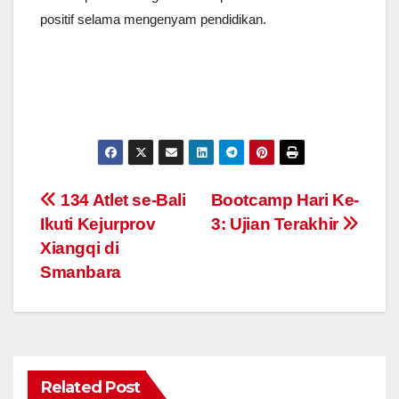
positif selama mengenyam pendidikan.
Navigasi
134 Atlet se-Bali
Bootcamp Hari Ke-
Ikuti Kejurprov
3: Ujian Terakhir
pos
Xiangqi di
Smanbara
Related Post