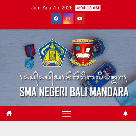
Skip
Jum. Agu 7th, 2026
4:04:13 AM
to
content