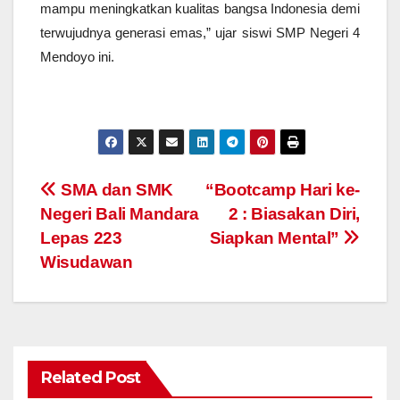
mampu meningkatkan kualitas bangsa Indonesia demi
terwujudnya generasi emas,” ujar siswi SMP Negeri 4
Mendoyo ini.
Navigasi
SMA dan SMK
“Bootcamp Hari ke-
Negeri Bali Mandara
2 : Biasakan Diri,
pos
Lepas 223
Siapkan Mental”
Wisudawan
Related Post