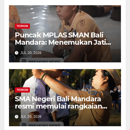
TERKINI
Puncak MPLAS SMAN Bali
Mandara: Menemukan Jati
Diri di Balik kegiatan The
JUL 20, 2026
Calling (Time Capsule dan
Bonfire)
TERKINI
SMA Negeri Bali Mandara
resmi memulai rangkaian
kegiatan Masa Pengenalan
JUL 20, 2026
Lingkungan Sekolah (MPLS)
Ramah bagi murid baru