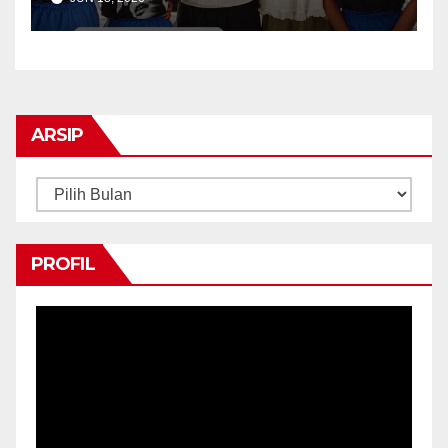
Ohio State University Interns
ARSIP
Arsip
PROFIL
Pemutar
Video