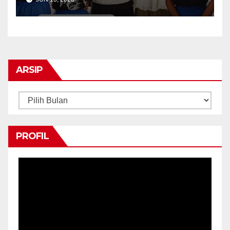
Ohio State University Interns
ARSIP
Arsip
PROFIL
Pemutar
Video