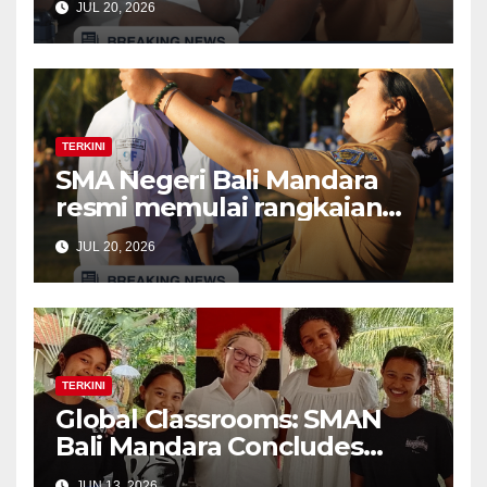
JUL 20, 2026
Calling (Time Capsule dan
Bonfire)
TERKINI
SMA Negeri Bali Mandara
resmi memulai rangkaian
kegiatan Masa Pengenalan
JUL 20, 2026
Lingkungan Sekolah (MPLS)
Ramah bagi murid baru
tahun ajaran 2026/2027
TERKINI
Global Classrooms: SMAN
Bali Mandara Concludes
Educational Exchange with
JUN 13, 2026