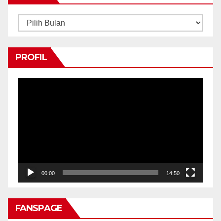
Arsip
PROFIL
Pemutar
Video
00:00
14:50
FANSPAGE