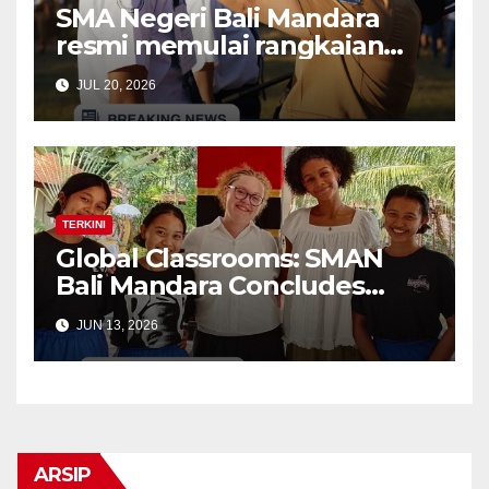
SMA Negeri Bali Mandara
resmi memulai rangkaian
kegiatan Masa Pengenalan
JUL 20, 2026
Lingkungan Sekolah (MPLS)
Ramah bagi murid baru
tahun ajaran 2026/2027
TERKINI
Global Classrooms: SMAN
Bali Mandara Concludes
Educational Exchange with
JUN 13, 2026
Ohio State University Interns
ARSIP