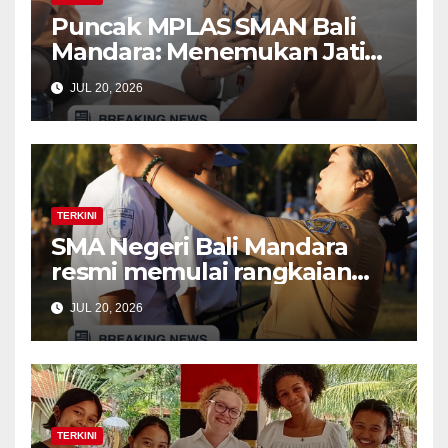
Puncak MPLAS SMAN Bali
Mandara: Menemukan Jati
Diri di Balik kegiatan The
JUL 20, 2026
Calling (Time Capsule dan
Bonfire)
TERKINI
SMA Negeri Bali Mandara
resmi memulai rangkaian
kegiatan Masa Pengenalan
JUL 20, 2026
Lingkungan Sekolah (MPLS)
Ramah bagi murid baru
tahun ajaran 2026/2027
TERKINI