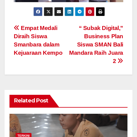
Navigasi
Empat Medali
“ Subak Digital,”
Diraih Siswa
Business Plan
pos
Smanbara dalam
Siswa SMAN Bali
Kejuaraan Kempo
Mandara Raih Juara
2
Related Post
TERKINI