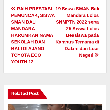
Navigasi
RAIH PRESTASI
19 Siswa SMAN Bali
PEMUNCAK, SISWA
Mandara Lolos
pos
SMAN BALI
SNMPTN 2022 serta
MANDARA
25 Siswa Lolos
HARUMKAN NAMA
Beasiswa pada
SEKOLAH DAN
Kampus Ternama di
BALI DI AJANG
Dalam dan Luar
TOYOTA ECO
Negeri
YOUTH 12
Related Post