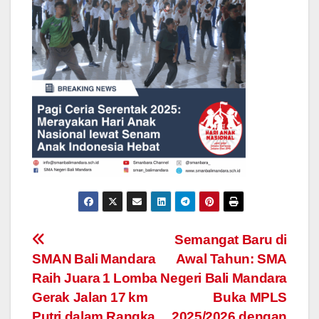
Navigasi
Semangat Baru di
SMAN Bali Mandara
Awal Tahun: SMA
pos
Raih Juara 1 Lomba
Negeri Bali Mandara
Gerak Jalan 17 km
Buka MPLS
Putri dalam Rangka
2025/2026 dengan