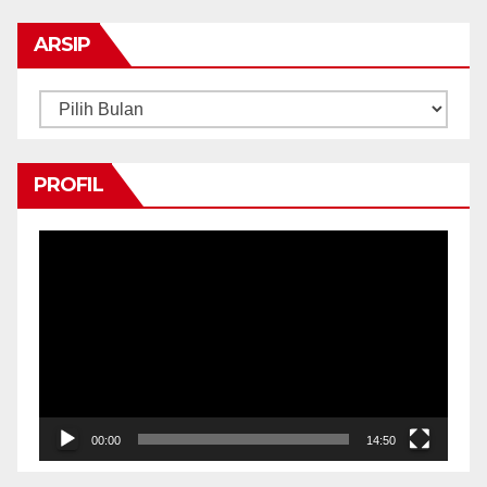
ARSIP
Arsip
PROFIL
Pemutar
Video
00:00
14:50