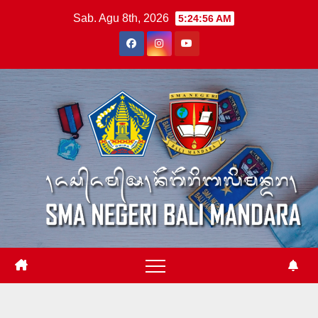
Skip
Sab. Agu 8th, 2026
5:24:56 AM
to
content