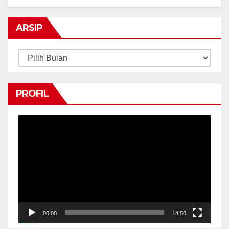
ARSIP
Arsip
PROFIL
Pemutar
Video
00:00
14:50