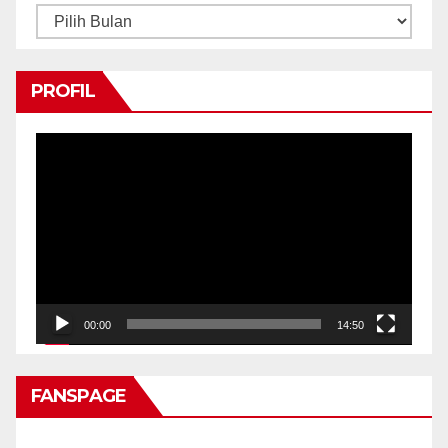
Arsip
PROFIL
Pemutar
Video
00:00
14:50
FANSPAGE