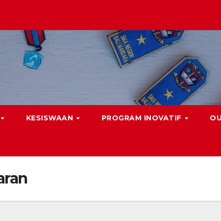
KESISWAAN
PROGRAM INOVATIF
O
aran