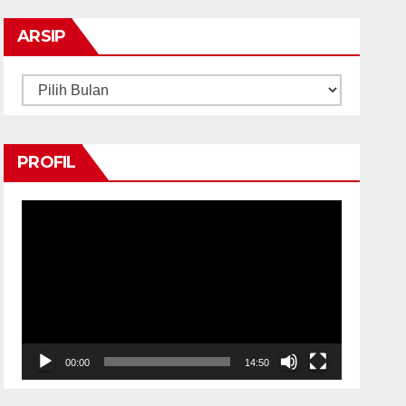
ARSIP
Arsip
PROFIL
Pemutar
Video
00:00
14:50