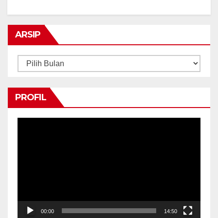
ARSIP
Arsip
PROFIL
Pemutar
Video
00:00
14:50