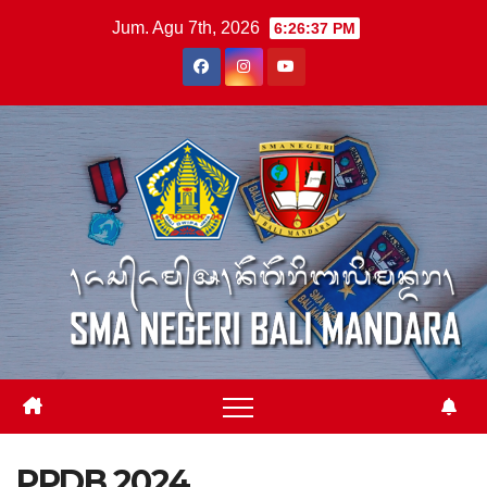
Skip
Jum. Agu 7th, 2026
6:26:37 PM
to
content
PPDB 2024