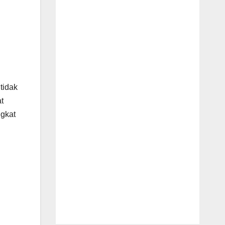
 tidak
t
ngkat