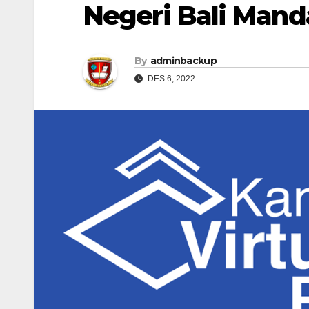
Negeri Bali Mand
By
adminbackup
DES 6, 2022