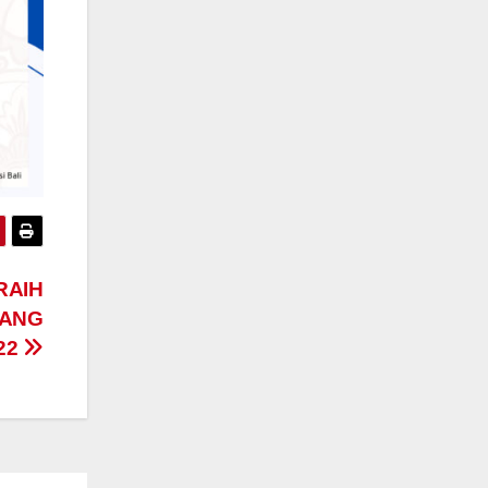
RAIH
JANG
022