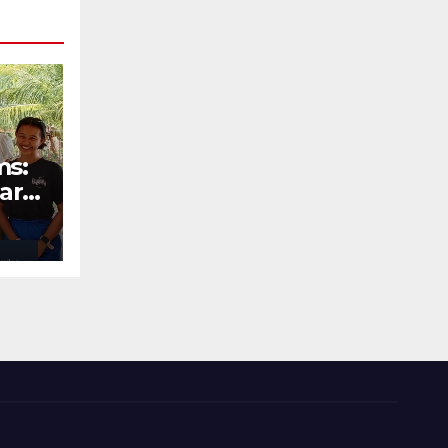
ms:
ara
Ohio