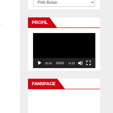
Arsip
PROFIL
Pemutar
Video
00:00
14:50
FANSPAGE