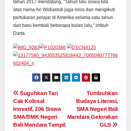
tahun 2017 mendatang. “Tahun lalu siswa kita
atas nama Ari Widiastuti juga lolos dan mengikuti
pertukaran pelajar di Amerika selama satu tahun
dan baru kembali beberapa bulan lalu,“ imbuh
Darta.
Navigasi
Suguhkan Tari
Tumbuhkan
Cak Kolosal
Budaya Literasi,
pos
Inovatif, 206 Siswa
SMA Negeri Bali
SMA/SMK Negeri
Mandara Gelorakan
Bali Mandara Tampil
GLS