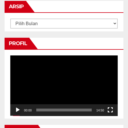
ARSIP
Arsip
PROFIL
Pemutar
Video
00:00
14:50