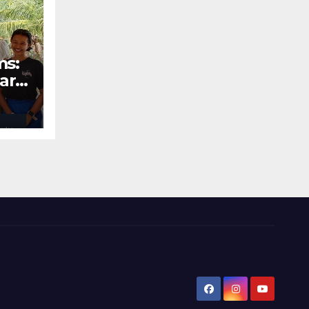
ms:
ara
Ohio