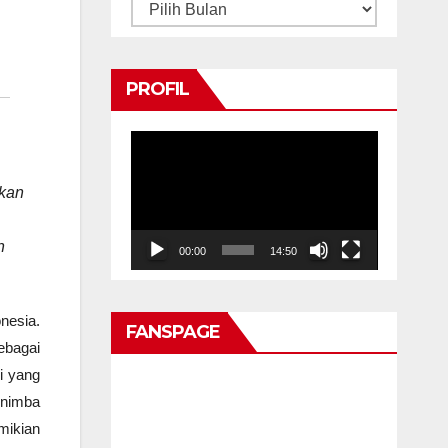
Arsip
PROFIL
Pemutar
Video
ukan
n
00:00
14:50
nesia.
FANSPAGE
ebagai
i yang
enimba
mikian