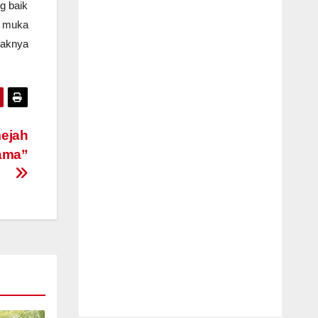
g baik
p muka
aknya
mejah
nama”