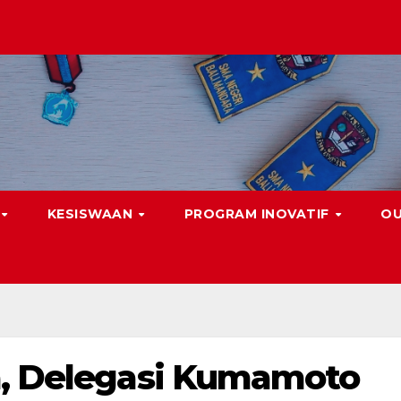
KESISWAAN
PROGRAM INOVATIF
O
a, Delegasi Kumamoto